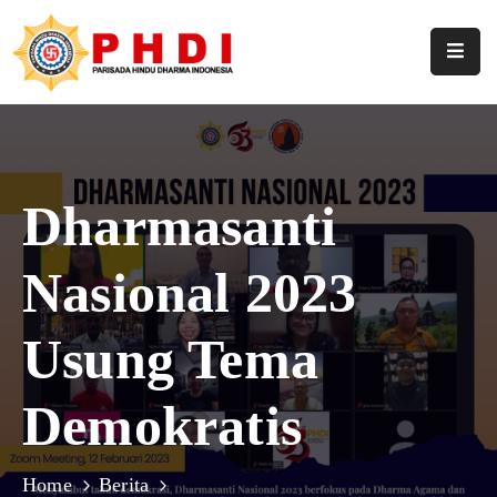
Home
Profil
Pengurus
Dharmasanti
Hasil
Nasional 2023
Keputusan
Berita
Usung Tema
Artikel
Demokratis
Pustaka
Home
Berita