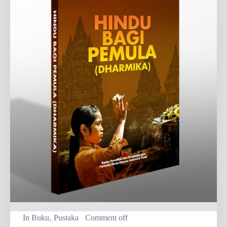
In
Buku
‚
Pustaka
Comment off