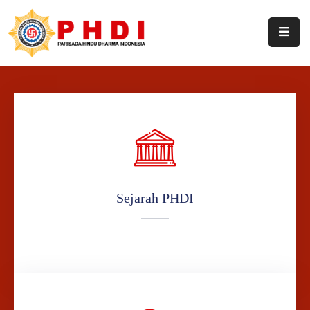
Home
Profil
Pengurus
Hasil
Keputusan
Sejarah PHDI
Berita
Artikel
Pustaka