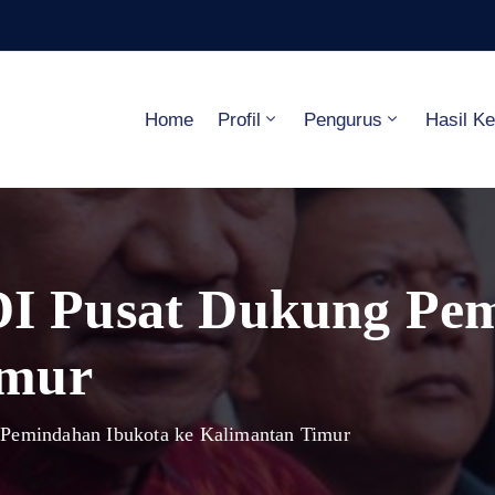
Home
Profil
Pengurus
Hasil K
 Pusat Dukung Pem
imur
emindahan Ibukota ke Kalimantan Timur