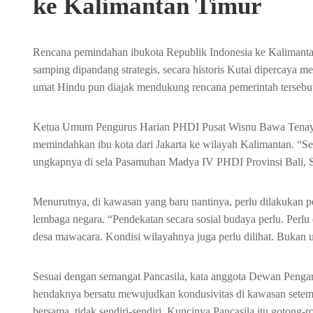
ke Kalimantan Timur
Rencana pemindahan ibukota Republik Indonesia ke Kalimantan
samping dipandang strategis, secara historis Kutai dipercaya 
umat Hindu pun diajak mendukung rencana pemerintah tersebu
Ketua Umum Pengurus Harian PHDI Pusat Wisnu Bawa Tenaya
memindahkan ibu kota dari Jakarta ke wilayah Kalimantan. “S
ungkapnya di sela Pasamuhan Madya IV PHDI Provinsi Bali, Se
Menurutnya, di kawasan yang baru nantinya, perlu dilakukan pe
lembaga negara. “Pendekatan secara sosial budaya perlu. Perlu di
desa mawacara. Kondisi wilayahnya juga perlu dilihat. Bukan u
Sesuai dengan semangat Pancasila, kata anggota Dewan Pengar
hendaknya bersatu mewujudkan kondusivitas di kawasan setemp
bersama, tidak sendiri-sendiri. Kuncinya Pancasila itu gotong-r