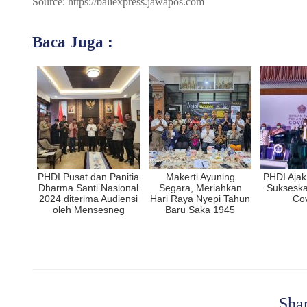
Source: https://baliexpress.jawapos.com
Baca Juga :
PHDI Pusat dan Panitia
Makerti Ayuning
PHDI Ajak
Dharma Santi Nasional
Segara, Meriahkan
Sukseska
2024 diterima Audiensi
Hari Raya Nyepi Tahun
Cov
oleh Mensesneg
Baru Saka 1945
Shar