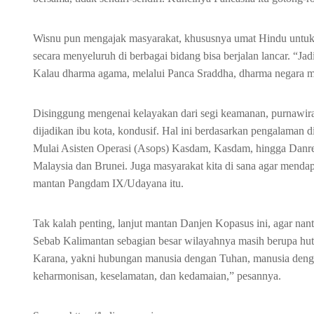
Wisnu pun mengajak masyarakat, khususnya umat Hindu untu
secara menyeluruh di berbagai bidang bisa berjalan lancar. “J
Kalau dharma agama, melalui Panca Sraddha, dharma negara mel
Disinggung mengenai kelayakan dari segi keamanan, purnawir
dijadikan ibu kota, kondusif. Hal ini berdasarkan pengalaman
Mulai Asisten Operasi (Asops) Kasdam, Kasdam, hingga Danre
Malaysia dan Brunei. Juga masyarakat kita di sana agar mendap
mantan Pangdam IX/Udayana itu.
Tak kalah penting, lanjut mantan Danjen Kopasus ini, agar na
Sebab Kalimantan sebagian besar wilayahnya masih berupa huta
Karana, yakni hubungan manusia dengan Tuhan, manusia denga
keharmonisan, keselamatan, dan kedamaian,” pesannya.