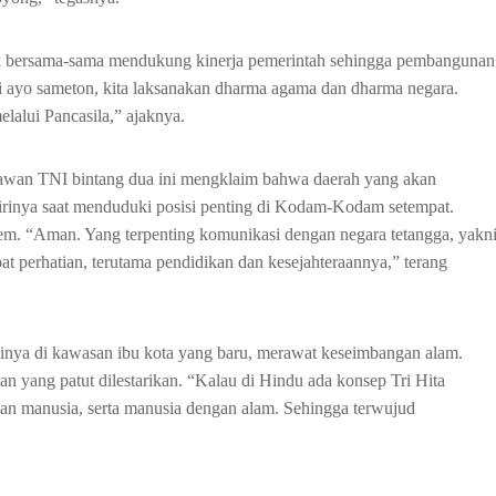
k bersama-sama mendukung kinerja pemerintah sehingga pembangunan
adi ayo sameton, kita laksanakan dharma agama dan dharma negara.
alui Pancasila,” ajaknya.
awan TNI bintang dua ini mengklaim bahwa daerah yang akan
 dirinya saat menduduki posisi penting di Kodam-Kodam setempat.
m. “Aman. Yang terpenting komunikasi dengan negara tetangga, yakn
at perhatian, terutama pendidikan dan kesejahteraannya,” terang
ntinya di kawasan ibu kota yang baru, merawat keseimbangan alam.
n yang patut dilestarikan. “Kalau di Hindu ada konsep Tri Hita
n manusia, serta manusia dengan alam. Sehingga terwujud