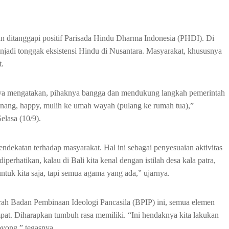
 ditanggapi positif Parisada Hindu Dharma Indonesia (PHDI). Di
menjadi tonggak eksistensi Hindu di Nusantara. Masyarakat, khususnya
t.
 mengatakan, pihaknya bangga dan mendukung langkah pemerintah
enang, happy, mulih ke umah wayah (pulang ke rumah tua),”
lasa (10/9).
ndekatan terhadap masyarakat. Hal ini sebagai penyesuaian aktivitas
perhatikan, kalau di Bali kita kenal dengan istilah desa kala patra,
ntuk kita saja, tapi semua agama yang ada,” ujarnya.
ah Badan Pembinaan Ideologi Pancasila (BPIP) ini, semua elemen
at. Diharapkan tumbuh rasa memiliki. “Ini hendaknya kita lakukan
oyong,” tegasnya.