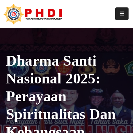
Home
Profil
Pengurus
Dharma Santi
Hasil
Nasional 2025:
Keputusan
Berita
Perayaan
Artikel
Spiritualitas Dan
Pustaka
Kebangsaan