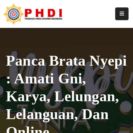
Home
Profil
Pengurus
Panca Brata Nyepi
Hasil
: Amati Gni,
Keputusan
Berita
Karya, Lelungan,
Artikel
Lelanguan, Dan
Pustaka
Online