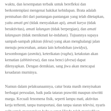
waktu, dan kesempatan terbaik untuk berefleksi dan
berkontemplasi mengenai hakikat kehidupan. Brata adalah
pemisahan diri dari pantangan-pantangan yang telah ditetapkan,
yaitu
amati gni
(tidak menyalakan api),
amati karya
(tidak
beraktivitas),
amati lalungan
(tidak berpergian), dan
amati
lalanguan
(tidak menikmati ke-indahan). Tujuannya supaya
sampah-sampah pikiran (
klesa
) yang akan menghalangi jalan
menuju pencerahan, antara lain kebodohan (
awidya
),
kesombongan (
asmita
), keterikatan (
ragha
), ketakutan akan
kematian (
abhinivesa
), dan rasa benci (
dvesa
) dapat
dilenyapkan. Dengan demikian, sang jiwa akan mencapai
kesadaran murninya.
Namun dalam pelaksanaannya, catur brata masih menyisakan
berbagai persoalan, baik pada tataran prawritti maupun niwritti
marga. Kecuali fenomena fisik, seperti lampu mati, aktivitas
kerja terhenti, tanpa transportasi, dan tanpa siaran televisi, nyaris