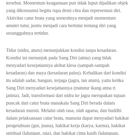
tersebut. Momentum keagamaan pun tidak luput dijadikan objek
yang dikonsumsi begitu rupa demi citra dan representasi diri.
Aktivitas catur brata yang semestinya menjadi momentum
amuter tutur, justru menjadi cara bertutur tentang diri yang
sesungguhnya tertidur.
Tidur (nidra, aturu) menunjukkan kondisi tanpa kesadaran.
Kondisi ini menunjuk pada Sang Diri (atma) yang tidak
menyadari kesejatiannya akibat klesa (sampah-sampah
kesadaran) dan maya (kesadaran palsu). Kebalikan dari kondisi
itu adalah sadar, bangun, terjaga (jagra, tan atum), yaitu ketika
Sang Diri menyadari kesejatiannya (matutur ikang atma ri
jatinia). Jadi, transformasi dari nidra ke jagra merupakan tujuan
puncak dari catur brata manakala Sang Diri berada dalam
kesadaran murnii. Melalui olah rasa, olah agama, dan buddhi
dalam pelaksanaan catur brata, manusia dapat menyadari hakikat
pengetahuan (gni, jnana), hakikat kerja (karya, karma), hakikat
spiritual (lalungan, raja), dan hakikat cinta kasih (lalanguan,